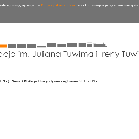
ealizacji usług, opisanych w
Polityce plików cookies.
Jeœli kontynuujesz przeglądanie naszej str
9 r.): Nowa XIV Akcja Charytatywna - ogłoszona 30.11.2019 r.