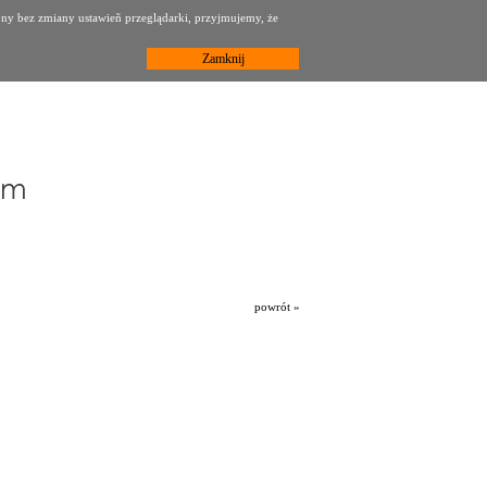
ony bez zmiany ustawieñ przeglądarki, przyjmujemy, że
Zamknij
powrót »