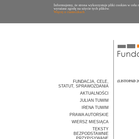
Informujemy, że strona wykorzystuje pliki cookies w celu r
wyrażasz zgodę na użycie tych plików.
Więcej o ciasteczkach
FUNDACJA, CELE,
(LISTOPAD 201
STATUT, SPRAWOZDANIA
AKTUALNOŚCI
JULIAN TUWIM
IRENA TUWIM
PRAWA AUTORSKIE
WIERSZ MIESIĄCA
TEKSTY
BEZPODSTAWNIE
PRZYPISYWANE